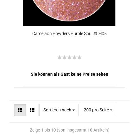
Cameläon Powders Purple Soul #CH05
Sie können als Gast keine Preise sehen
Sortieren nach
200 pro Seite
Zeige
1
bis
10
(von insgesamt
10
Artikeln)