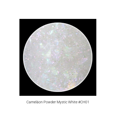
Cameläon Powder Mystic White #CH01